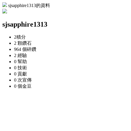
sjsapphire1313的資料
sjsapphire1313
2
積分
2 顆
鑽石
964 個
碎鑽
2
經驗
0
幫助
0
技術
0
貢獻
0 次
宣傳
0 個
金豆