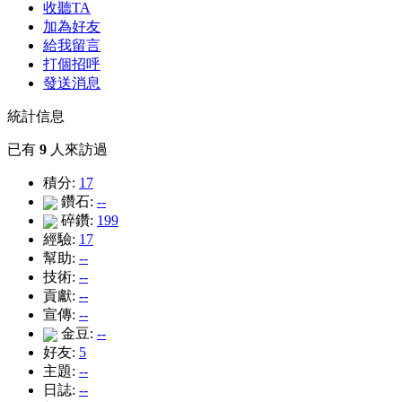
收聽TA
加為好友
給我留言
打個招呼
發送消息
統計信息
已有
9
人來訪過
積分:
17
鑽石:
--
碎鑽:
199
經驗:
17
幫助:
--
技術:
--
貢獻:
--
宣傳:
--
金豆:
--
好友:
5
主題:
--
日誌:
--