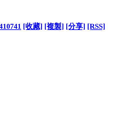
5410741
[收藏]
[複製]
[分享]
[RSS]