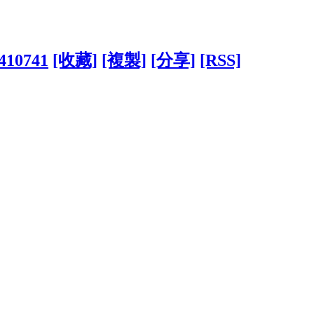
5410741
[收藏]
[複製]
[分享]
[RSS]