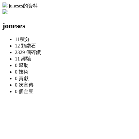
joneses的資料
joneses
11
積分
12 顆
鑽石
2329 個
碎鑽
11
經驗
0
幫助
0
技術
0
貢獻
0 次
宣傳
0 個
金豆