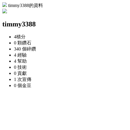
timmy3388的資料
timmy3388
4
積分
0 顆
鑽石
340 個
碎鑽
4
經驗
4
幫助
0
技術
0
貢獻
1 次
宣傳
0 個
金豆