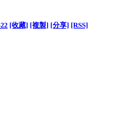
322
[收藏]
[複製]
[分享]
[RSS]