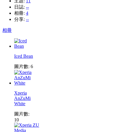
主題:
11
日誌:
--
相冊:
4
分享:
--
相冊
Iced Bean
圖片數: 6
Xperia
AnZuMi
White
圖片數:
10