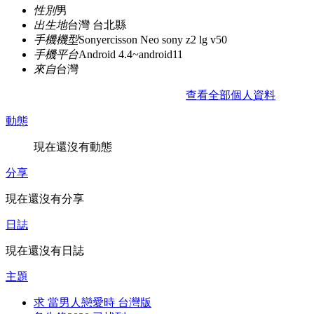
性別
男
出生地
台灣 台北縣
手機機型
Sonyercisson Neo sony z2 lg v50
手機平台
Android 4.4~android11
來自
台灣
查看全部個人資料
動態
現在還沒有動態
分享
現在還沒有分享
日誌
現在還沒有日誌
主題
求 當男人戀愛時 台灣版