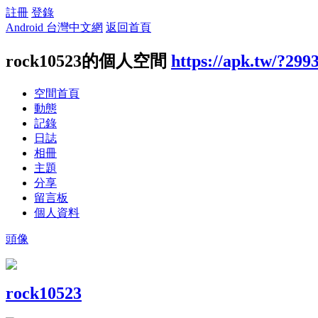
註冊
登錄
Android 台灣中文網
返回首頁
rock10523的個人空間
https://apk.tw/?299
空間首頁
動態
記錄
日誌
相冊
主題
分享
留言板
個人資料
頭像
rock10523