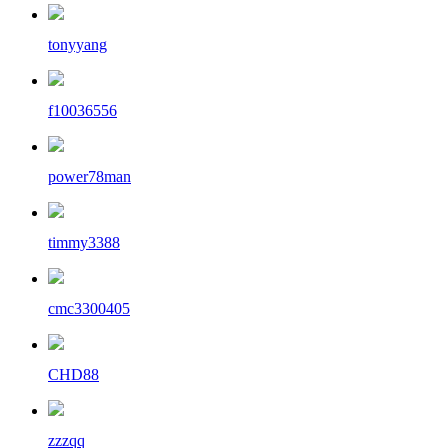
tonyyang
f10036556
power78man
timmy3388
cmc3300405
CHD88
zzzqq