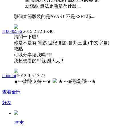
新模組 無法更新是為什麼 ...
那個春節版裝的是AVAST 不是ESET耶....
f10036556
2015-2-22 16:46
請問一下喔!
你是不是有 電影 世紀怪盜: 魯邦三世 (中文字幕)
載點
可以分享給我嗎???
我超想看的!!! 謝謝大大!!
ttoomm
2012-9-5 13:27
★~~謝謝支持~~★
★~~感恩您哦~~★
查看全部
好友
arrojo