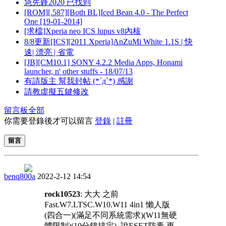
急先鋒2020 已找到
[ROM][.587][Both BL]Iced Bean 4.0 - The Perfect
One [19-01-2014]
[求檔]Xperia neo ICS lupus v8內核
8/8更新[ICS][2011 Xperia]AnZuMi White 1.1S | 快
速| 漂亮 | 省電
[JB][CM10.1] SONY 4.2.2 Media Apps, Honami
launcher, n' other stuffs - 18/07/13
有請版主 幫我封帖 (*´д`*) 感謝
請教虛擬五鍵修改
留言板
全部
你需要登錄後才可以留言
登錄
|
註冊
留言
benq800a
2022-2-12 14:54
rock10523
: 大大 之前
Fast.W7.LTSC.W10.W11 4in1 懶人版
(四合一)(滿足不同系統需求)(W11無硬
體限制)(10分鐘搞定) 說ESET防毒 更