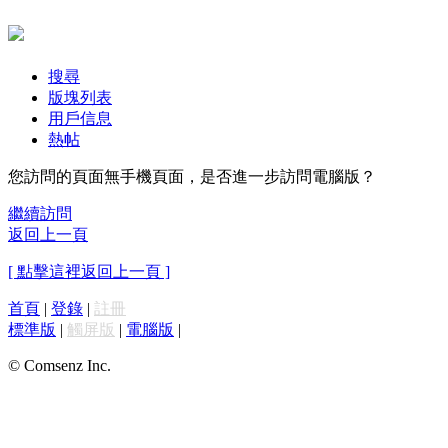
搜尋
版塊列表
用戶信息
熱帖
您訪問的頁面無手機頁面，是否進一步訪問電腦版？
繼續訪問
返回上一頁
[ 點擊這裡返回上一頁 ]
首頁
|
登錄
|
註冊
標準版
|
觸屏版
|
電腦版
|
© Comsenz Inc.