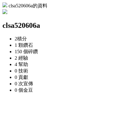
clsa520606a的資料
clsa520606a
2
積分
1 顆
鑽石
150 個
碎鑽
2
經驗
4
幫助
0
技術
0
貢獻
0 次
宣傳
0 個
金豆