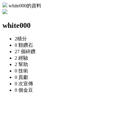
white000的資料
white000
2
積分
0 顆
鑽石
27 個
碎鑽
2
經驗
2
幫助
0
技術
0
貢獻
0 次
宣傳
0 個
金豆