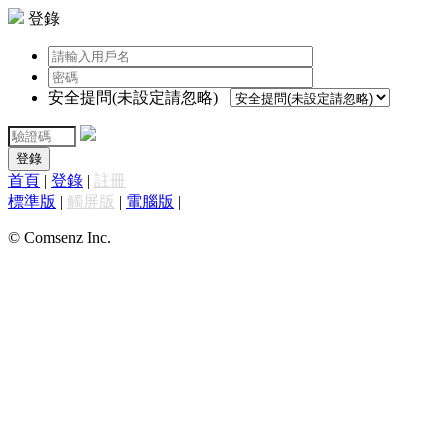
登錄
安全提問(未設定請忽略)
登錄
首頁
|
登錄
|
註冊
標準版
|
觸屏版
|
電腦版
|
© Comsenz Inc.