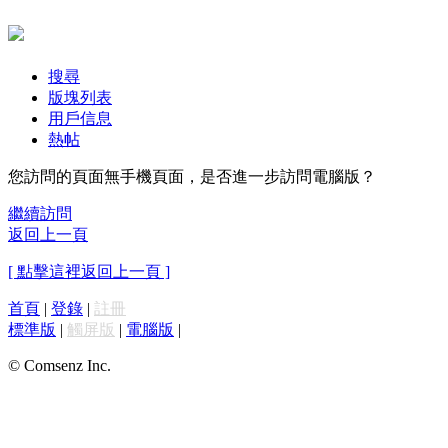
搜尋
版塊列表
用戶信息
熱帖
您訪問的頁面無手機頁面，是否進一步訪問電腦版？
繼續訪問
返回上一頁
[ 點擊這裡返回上一頁 ]
首頁
|
登錄
|
註冊
標準版
|
觸屏版
|
電腦版
|
© Comsenz Inc.