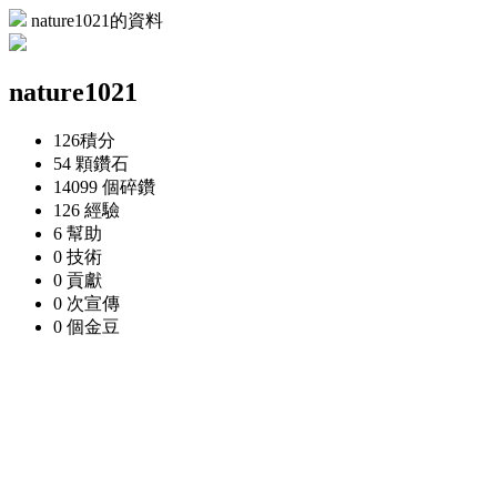
nature1021的資料
nature1021
126
積分
54 顆
鑽石
14099 個
碎鑽
126
經驗
6
幫助
0
技術
0
貢獻
0 次
宣傳
0 個
金豆