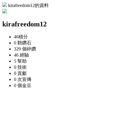
kirafreedom12的資料
kirafreedom12
46
積分
0 顆
鑽石
329 個
碎鑽
46
經驗
5
幫助
0
技術
0
貢獻
0 次
宣傳
0 個
金豆