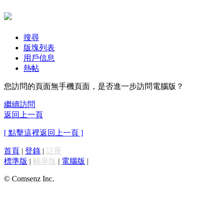
搜尋
版塊列表
用戶信息
熱帖
您訪問的頁面無手機頁面，是否進一步訪問電腦版？
繼續訪問
返回上一頁
[ 點擊這裡返回上一頁 ]
首頁
|
登錄
|
註冊
標準版
|
觸屏版
|
電腦版
|
© Comsenz Inc.