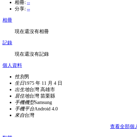
相冊:
--
分享:
--
相冊
現在還沒有相冊
記錄
現在還沒有記錄
個人資料
性別
男
生日
1975 年 11 月 4 日
出生地
台灣 高雄市
居住地
台灣 苗栗縣
手機機型
Samsung
手機平台
Android 4.0
來自
台灣
查看全部個