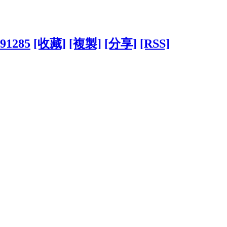
291285
[收藏]
[複製]
[分享]
[RSS]