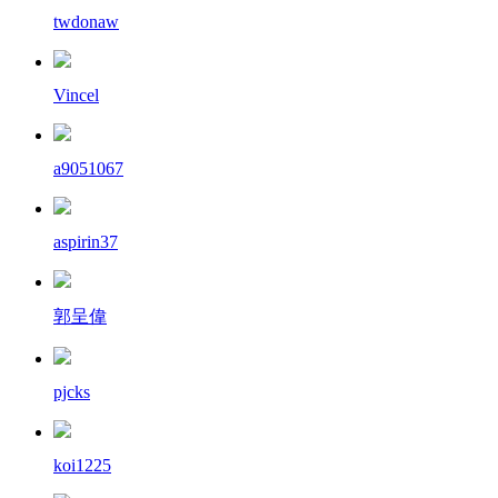
twdonaw
Vincel
a9051067
aspirin37
郭呈偉
pjcks
koi1225