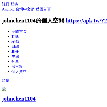
註冊
登錄
Android 台灣中文網
返回首頁
johnchen1104的個人空間
https://apk.tw/?
空間首頁
動態
記錄
日誌
相冊
主題
分享
留言板
個人資料
頭像
johnchen1104