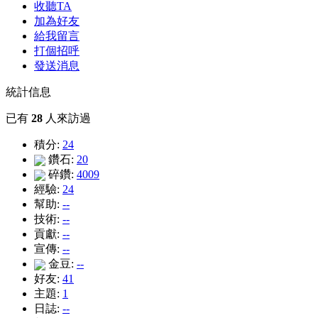
收聽TA
加為好友
給我留言
打個招呼
發送消息
統計信息
已有
28
人來訪過
積分:
24
鑽石:
20
碎鑽:
4009
經驗:
24
幫助:
--
技術:
--
貢獻:
--
宣傳:
--
金豆:
--
好友:
41
主題:
1
日誌:
--