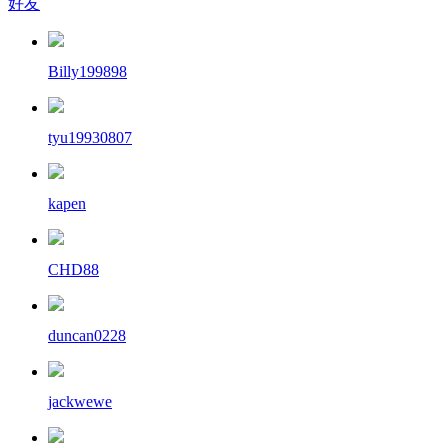
好友
Billy199898
tyu19930807
kapen
CHD88
duncan0228
jackwewe