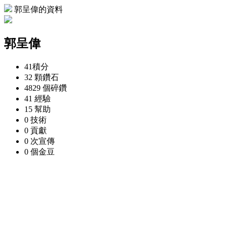
郭呈偉的資料
郭呈偉
41
積分
32 顆
鑽石
4829 個
碎鑽
41
經驗
15
幫助
0
技術
0
貢獻
0 次
宣傳
0 個
金豆