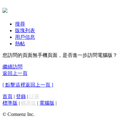
搜尋
版塊列表
用戶信息
熱帖
您訪問的頁面無手機頁面，是否進一步訪問電腦版？
繼續訪問
返回上一頁
[ 點擊這裡返回上一頁 ]
首頁
|
登錄
|
註冊
標準版
|
觸屏版
|
電腦版
|
© Comsenz Inc.