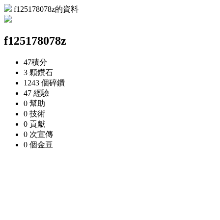
f125178078z的資料
f125178078z
47
積分
3 顆
鑽石
1243 個
碎鑽
47
經驗
0
幫助
0
技術
0
貢獻
0 次
宣傳
0 個
金豆