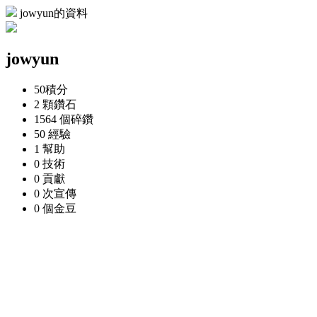
jowyun的資料
jowyun
50
積分
2 顆
鑽石
1564 個
碎鑽
50
經驗
1
幫助
0
技術
0
貢獻
0 次
宣傳
0 個
金豆