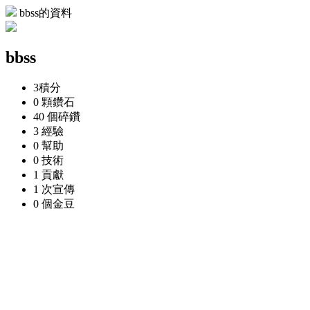
bbss的資料
bbss
3
積分
0 顆
鑽石
40 個
碎鑽
3
經驗
0
幫助
0
技術
1
貢獻
1 次
宣傳
0 個
金豆