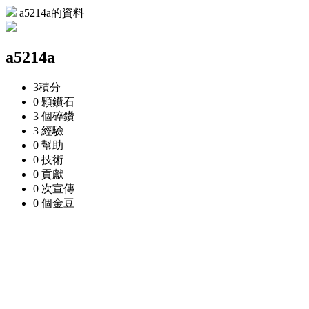
a5214a的資料
a5214a
3
積分
0 顆
鑽石
3 個
碎鑽
3
經驗
0
幫助
0
技術
0
貢獻
0 次
宣傳
0 個
金豆