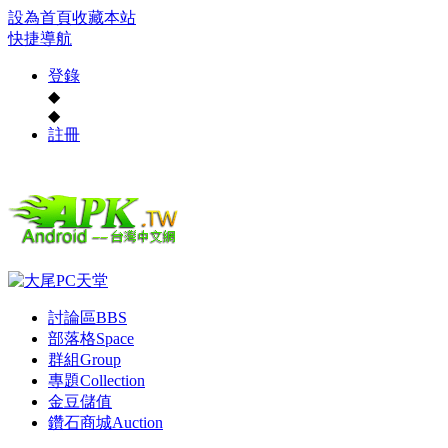
設為首頁
收藏本站
快捷導航
登錄
◆
◆
註冊
討論區
BBS
部落格
Space
群組
Group
專題
Collection
金豆儲值
鑽石商城
Auction