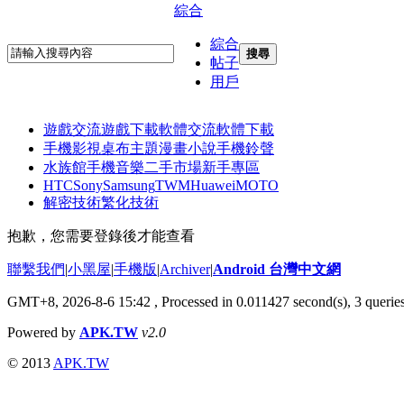
綜合
綜合
搜尋
帖子
用戶
遊戲交流
遊戲下載
軟體交流
軟體下載
手機影視
桌布主題
漫畫小說
手機鈴聲
水族館
手機音樂
二手市場
新手專區
HTC
Sony
Samsung
TWM
Huawei
MOTO
解密技術
繁化技術
抱歉，您需要登錄後才能查看
聯繫我們
|
小黑屋
|
手機版
|
Archiver
|
Android 台灣中文網
GMT+8, 2026-8-6 15:42
, Processed in 0.011427 second(s), 3 quer
Powered by
APK.TW
v2.0
© 2013
APK.TW