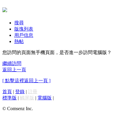
搜尋
版塊列表
用戶信息
熱帖
您訪問的頁面無手機頁面，是否進一步訪問電腦版？
繼續訪問
返回上一頁
[ 點擊這裡返回上一頁 ]
首頁
|
登錄
|
註冊
標準版
|
觸屏版
|
電腦版
|
© Comsenz Inc.