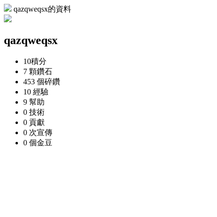
qazqweqsx的資料
qazqweqsx
10
積分
7 顆
鑽石
453 個
碎鑽
10
經驗
9
幫助
0
技術
0
貢獻
0 次
宣傳
0 個
金豆