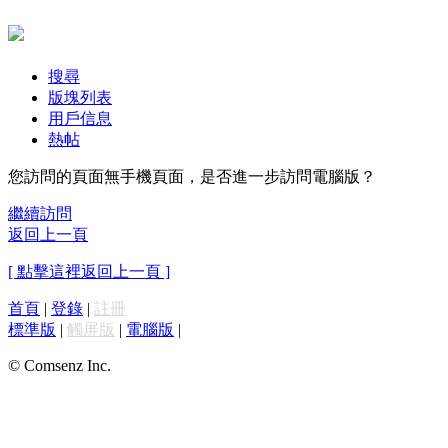
搜尋
版塊列表
用戶信息
熱帖
您訪問的頁面無手機頁面，是否進一步訪問電腦版？
繼續訪問
返回上一頁
[ 點擊這裡返回上一頁 ]
首頁
|
登錄
|
註冊
標準版
|
觸屏版
|
電腦版
|
© Comsenz Inc.