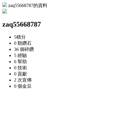
zaq55668787的資料
zaq55668787
5
積分
0 顆
鑽石
36 個
碎鑽
5
經驗
6
幫助
0
技術
0
貢獻
2 次
宣傳
0 個
金豆