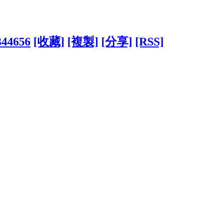
344656
[收藏]
[複製]
[分享]
[RSS]