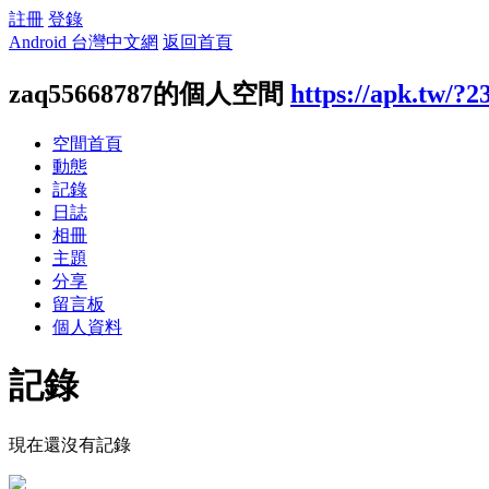
註冊
登錄
Android 台灣中文網
返回首頁
zaq55668787的個人空間
https://apk.tw/?2
空間首頁
動態
記錄
日誌
相冊
主題
分享
留言板
個人資料
記錄
現在還沒有記錄