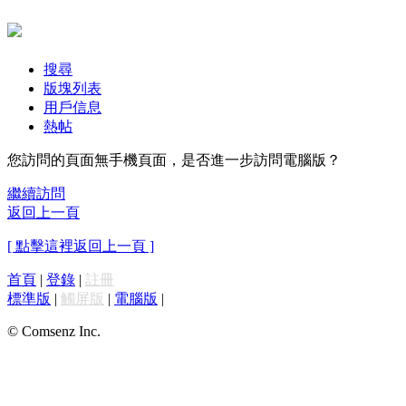
搜尋
版塊列表
用戶信息
熱帖
您訪問的頁面無手機頁面，是否進一步訪問電腦版？
繼續訪問
返回上一頁
[ 點擊這裡返回上一頁 ]
首頁
|
登錄
|
註冊
標準版
|
觸屏版
|
電腦版
|
© Comsenz Inc.