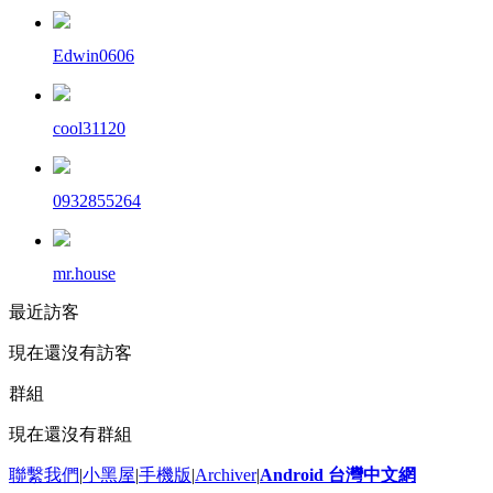
Edwin0606
cool31120
0932855264
mr.house
最近訪客
現在還沒有訪客
群組
現在還沒有群組
聯繫我們
|
小黑屋
|
手機版
|
Archiver
|
Android 台灣中文網