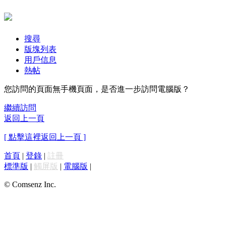
搜尋
版塊列表
用戶信息
熱帖
您訪問的頁面無手機頁面，是否進一步訪問電腦版？
繼續訪問
返回上一頁
[ 點擊這裡返回上一頁 ]
首頁
|
登錄
|
註冊
標準版
|
觸屏版
|
電腦版
|
© Comsenz Inc.