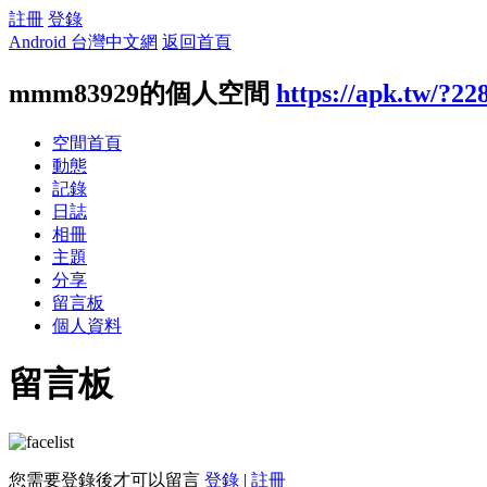
註冊
登錄
Android 台灣中文網
返回首頁
mmm83929的個人空間
https://apk.tw/?22
空間首頁
動態
記錄
日誌
相冊
主題
分享
留言板
個人資料
留言板
您需要登錄後才可以留言
登錄
|
註冊