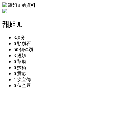
甜姐ㄦ的資料
甜姐ㄦ
3
積分
0 顆
鑽石
50 個
碎鑽
3
經驗
0
幫助
0
技術
0
貢獻
1 次
宣傳
0 個
金豆