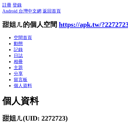
註冊
登錄
Android 台灣中文網
返回首頁
甜姐ㄦ的個人空間
https://apk.tw/?227272
空間首頁
動態
記錄
日誌
相冊
主題
分享
留言板
個人資料
個人資料
甜姐ㄦ
(UID: 2272723)