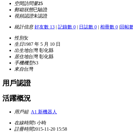
空間訪問量
25
郵箱狀態
已驗證
視頻認證
未認證
統計信息
好友數 13
|
記錄數 0
|
日誌數 0
|
相冊數 0
|
回帖數
性別
女
生日
1987 年 5 月 10 日
出生地
台灣 彰化縣
居住地
台灣 彰化縣
手機機型
S3
來自
台灣
用戶認證
活躍概況
用戶組
A1 新機器人
在線時間
3 小時
註冊時間
2015-11-20 15:58