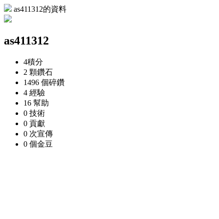
as411312的資料
as411312
4
積分
2 顆
鑽石
1496 個
碎鑽
4
經驗
16
幫助
0
技術
0
貢獻
0 次
宣傳
0 個
金豆