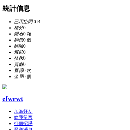
統計信息
已用空間
0 B
積分
0
鑽石
0 顆
碎鑽
0 個
經驗
0
幫助
0
技術
0
貢獻
0
宣傳
0 次
金豆
0 個
efwrwt
加為好友
給我留言
打個招呼
發送消息