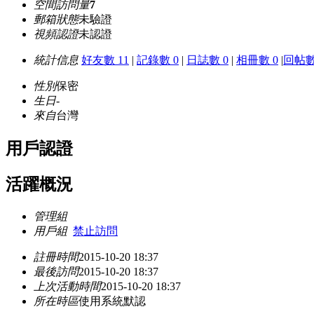
空間訪問量
7
郵箱狀態
未驗證
視頻認證
未認證
統計信息
好友數 11
|
記錄數 0
|
日誌數 0
|
相冊數 0
|
回帖數
性別
保密
生日
-
來自
台灣
用戶認證
活躍概況
管理組
用戶組
禁止訪問
註冊時間
2015-10-20 18:37
最後訪問
2015-10-20 18:37
上次活動時間
2015-10-20 18:37
所在時區
使用系統默認