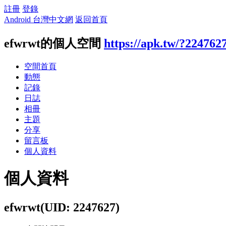
註冊
登錄
Android 台灣中文網
返回首頁
efwrwt的個人空間
https://apk.tw/?224762
空間首頁
動態
記錄
日誌
相冊
主題
分享
留言板
個人資料
個人資料
efwrwt
(UID: 2247627)