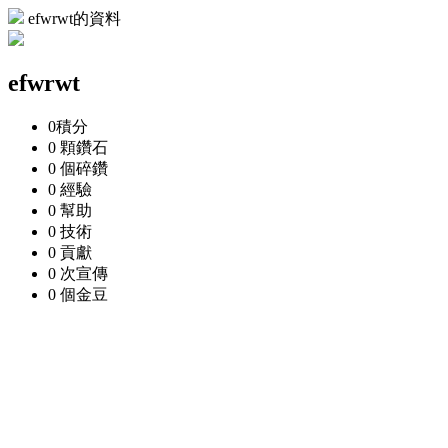
efwrwt的資料
efwrwt
0
積分
0 顆
鑽石
0 個
碎鑽
0
經驗
0
幫助
0
技術
0
貢獻
0 次
宣傳
0 個
金豆