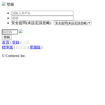
登錄
安全提問(未設定請忽略)
登錄
首頁
|
登錄
|
註冊
標準版
|
觸屏版
|
電腦版
|
© Comsenz Inc.