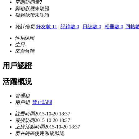
空間訪問量
7
郵箱狀態
未驗證
視頻認證
未認證
統計信息
好友數 11
|
記錄數 0
|
日誌數 0
|
相冊數 0
|
回帖數
性別
保密
生日
-
來自
台灣
用戶認證
活躍概況
管理組
用戶組
禁止訪問
註冊時間
2015-10-20 18:37
最後訪問
2015-10-20 18:37
上次活動時間
2015-10-20 18:37
所在時區
使用系統默認