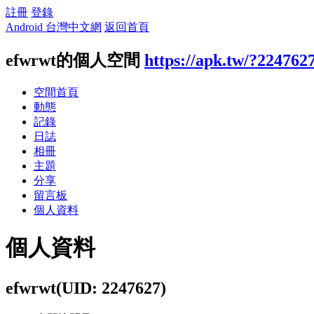
註冊
登錄
Android 台灣中文網
返回首頁
efwrwt的個人空間
https://apk.tw/?224762
空間首頁
動態
記錄
日誌
相冊
主題
分享
留言板
個人資料
個人資料
efwrwt
(UID: 2247627)