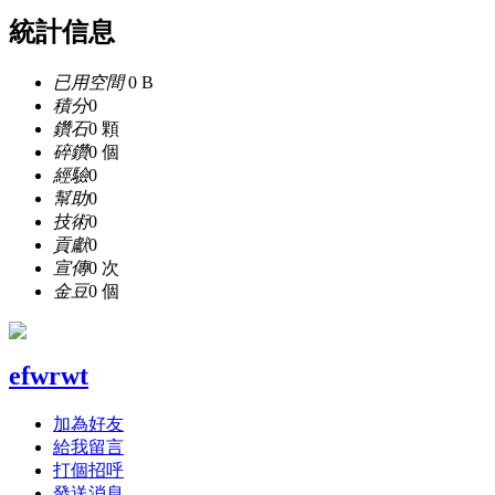
統計信息
已用空間
0 B
積分
0
鑽石
0 顆
碎鑽
0 個
經驗
0
幫助
0
技術
0
貢獻
0
宣傳
0 次
金豆
0 個
efwrwt
加為好友
給我留言
打個招呼
發送消息