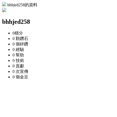
bhhjed258的資料
bhhjed258
0
積分
0 顆
鑽石
0 個
碎鑽
0
經驗
0
幫助
0
技術
0
貢獻
0 次
宣傳
0 個
金豆