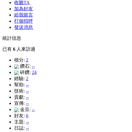
收聽TA
加為好友
給我留言
打個招呼
發送消息
統計信息
已有
6
人來訪過
積分:
2
鑽石:
--
碎鑽:
24
經驗:
2
幫助:
--
技術:
--
貢獻:
--
宣傳:
--
金豆:
--
好友:
6
主題:
--
日誌:
--