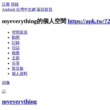
註冊
登錄
Android 台灣中文網
返回首頁
myeverything的個人空間
https://apk.tw/?
空間首頁
動態
記錄
日誌
相冊
主題
分享
留言板
個人資料
頭像
myeverything