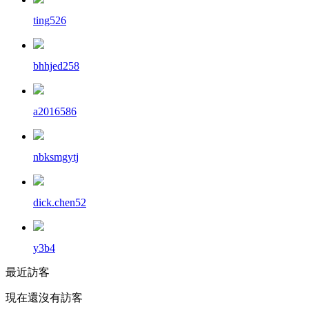
ting526
bhhjed258
a2016586
nbksmgytj
dick.chen52
y3b4
最近訪客
現在還沒有訪客