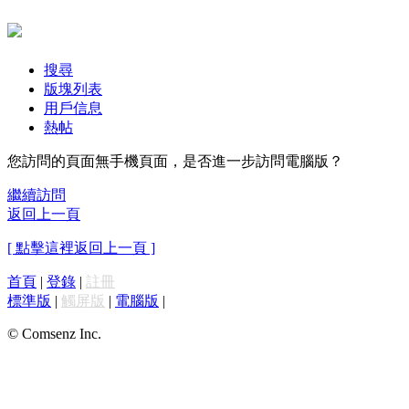
搜尋
版塊列表
用戶信息
熱帖
您訪問的頁面無手機頁面，是否進一步訪問電腦版？
繼續訪問
返回上一頁
[ 點擊這裡返回上一頁 ]
首頁
|
登錄
|
註冊
標準版
|
觸屏版
|
電腦版
|
© Comsenz Inc.