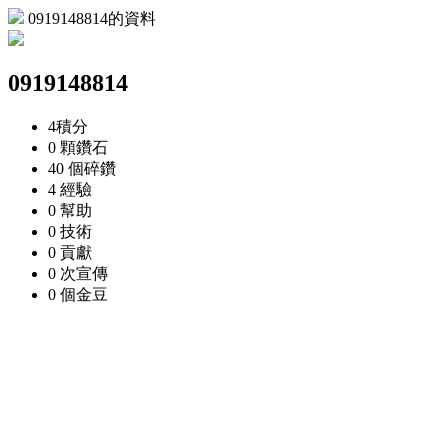
0919148814的資料
0919148814
4
積分
0 顆
鑽石
40 個
碎鑽
4
經驗
0
幫助
0
技術
0
貢獻
0 次
宣傳
0 個
金豆