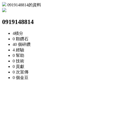
0919148814的資料
0919148814
4
積分
0 顆
鑽石
40 個
碎鑽
4
經驗
0
幫助
0
技術
0
貢獻
0 次
宣傳
0 個
金豆