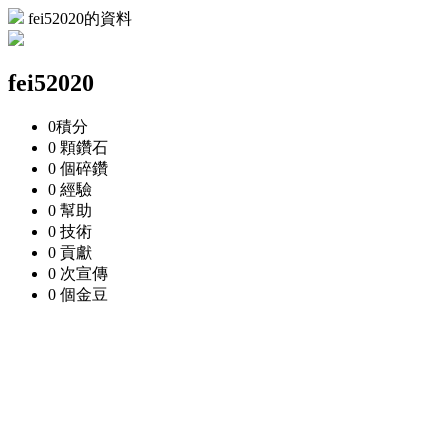
fei52020的資料
fei52020
0
積分
0 顆
鑽石
0 個
碎鑽
0
經驗
0
幫助
0
技術
0
貢獻
0 次
宣傳
0 個
金豆