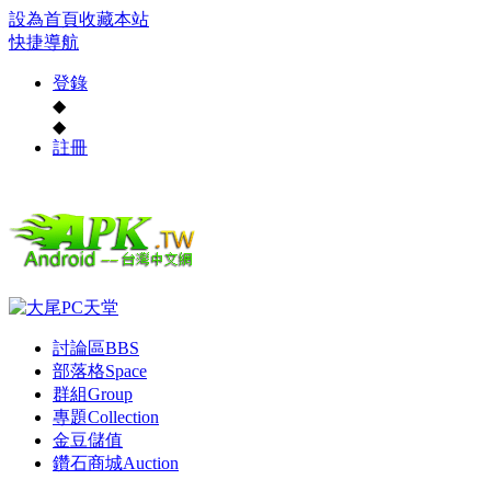
設為首頁
收藏本站
快捷導航
登錄
◆
◆
註冊
討論區
BBS
部落格
Space
群組
Group
專題
Collection
金豆儲值
鑽石商城
Auction