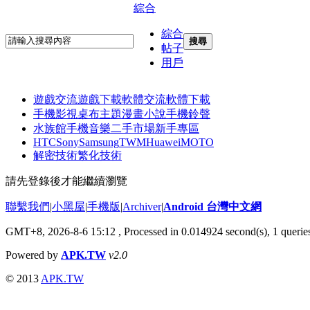
綜合
綜合
搜尋
帖子
用戶
遊戲交流
遊戲下載
軟體交流
軟體下載
手機影視
桌布主題
漫畫小說
手機鈴聲
水族館
手機音樂
二手市場
新手專區
HTC
Sony
Samsung
TWM
Huawei
MOTO
解密技術
繁化技術
請先登錄後才能繼續瀏覽
聯繫我們
|
小黑屋
|
手機版
|
Archiver
|
Android 台灣中文網
GMT+8, 2026-8-6 15:12
, Processed in 0.014924 second(s), 1 quer
Powered by
APK.TW
v2.0
© 2013
APK.TW