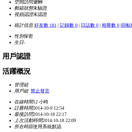
空間訪問量
89
郵箱狀態
未驗證
視頻認證
未認證
統計信息
好友數 181
|
記錄數 0
|
日誌數 0
|
相冊數 0
|
回帖數
性別
保密
生日
-
用戶認證
活躍概況
管理組
用戶組
禁止發言
在線時間
12 小時
註冊時間
2014-10-9 12:54
最後訪問
2014-10-18 22:17
上次活動時間
2014-10-18 22:09
所在時區
使用系統默認