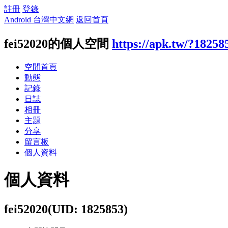
註冊
登錄
Android 台灣中文網
返回首頁
fei52020的個人空間
https://apk.tw/?18258
空間首頁
動態
記錄
日誌
相冊
主題
分享
留言板
個人資料
個人資料
fei52020
(UID: 1825853)