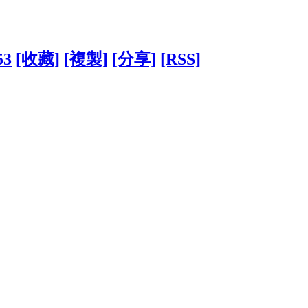
53
[收藏]
[複製]
[分享]
[RSS]