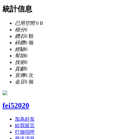
統計信息
已用空間
0 B
積分
0
鑽石
0 顆
碎鑽
0 個
經驗
0
幫助
0
技術
0
貢獻
0
宣傳
0 次
金豆
0 個
fei52020
加為好友
給我留言
打個招呼
發送消息