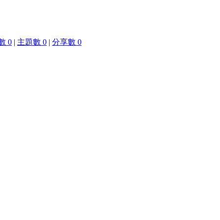
 0
|
主題數 0
|
分享數 0