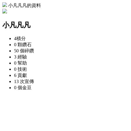
小凡凡凡的資料
小凡凡凡
4
積分
0 顆
鑽石
50 個
碎鑽
3
經驗
0
幫助
0
技術
6
貢獻
13 次
宣傳
0 個
金豆