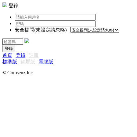
登錄
安全提問(未設定請忽略)
登錄
首頁
|
登錄
|
註冊
標準版
|
觸屏版
|
電腦版
|
© Comsenz Inc.