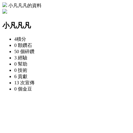
小凡凡凡的資料
小凡凡凡
4
積分
0 顆
鑽石
50 個
碎鑽
3
經驗
0
幫助
0
技術
6
貢獻
13 次
宣傳
0 個
金豆