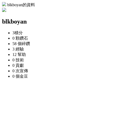
blkboyan的資料
blkboyan
3
積分
0 顆
鑽石
58 個
碎鑽
3
經驗
12
幫助
0
技術
0
貢獻
0 次
宣傳
0 個
金豆